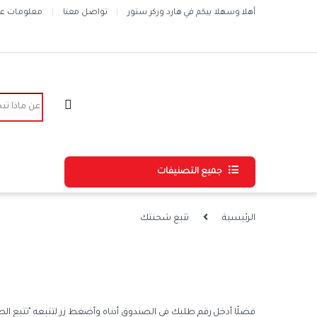
Skip to navigatio
Skip to conten
أهلا وسهلا بيكم في هارد وركر ستور
تواصل معنا
معلومات عن 
Search for:
جميع التصنيفات
الرئيسية
تتبع شحنتك
فضلًا أدخل رقم طلبك في الصندوق أدناه وأضغط زر لتتبعه "تتبع الطل