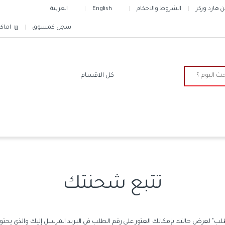
هارد وركر
الشروط والاحكام
English
العربية
سجل كمسوق
اماك
تتبع شحنتك
ب" لعرض حالته. بإمكانك العثور على رقم الطلب في البريد المرسل إليك والذي يحتوي