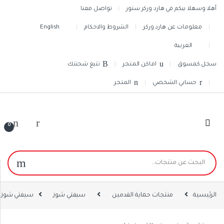
Skip to navigatio
Skip to conten
أهلا وسهلا بيكم في هارد وركر ستور
تواصل معنا
معلومات عن هارد وركر
الشروط والاحكام
English
العربية
سجل كمسوق
اماكن المتجر
تتبع شحنتك
حسابي الشخصي
المتجر
0
البحث عن:
الرئيسية
منتجات حماية القدمين
سيفتي شوز
سيفتي شوز 