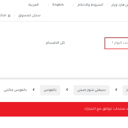
هارد وركر
الشروط والاحكام
English
العربية
سجل كمسوق
اماك
سيفتي شوز صيني
دانفوس
دانفوس مكتبي
د منتجات تتوافق مع اختيارك.