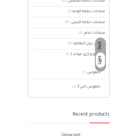
منتجات حماية القدمين
(61)
منتجات حماية الوجه
(3)
منتجات حماية اليدين
(10)
منتجات لحام
(6)
وسائل عزل الطاقة
Dark
(10)
يوني فورم (زي موحد )
(8)
Light
دانفوس
(1)
دانفوس اس 3
(1)
Recent products
Climax belt