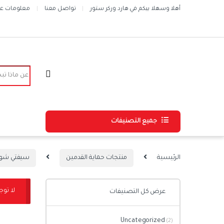
Skip to navigatio
Skip to conten
أهلا وسهلا بيكم في هارد وركر ستور
تواصل معنا
معلومات عن 
Search for:
جميع التصنيفات
الرئيسية
منتجات حماية القدمين
سيفتي شوز
لا توج
عرض كل التصنيفات
Uncategorized
(2)