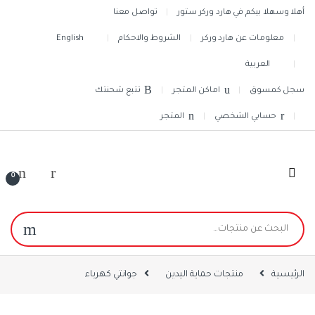
Skip to navigatio
Skip to conten
أهلا وسهلا بيكم في هارد وركر ستور
تواصل معنا
معلومات عن هارد وركر
الشروط والاحكام
English
العربية
سجل كمسوق
اماكن المتجر
تتبع شحنتك
حسابي الشخصي
المتجر
0
البحث عن:
الرئيسية
منتجات حماية اليدين
جوانتي كهرباء