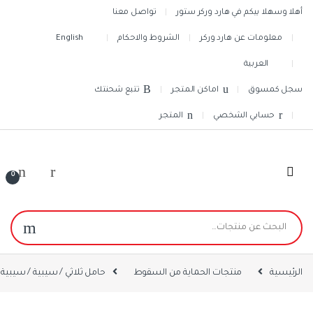
Skip to navigatio
Skip to conten
أهلا وسهلا بيكم في هارد وركر ستور
تواصل معنا
معلومات عن هارد وركر
الشروط والاحكام
English
العربية
سجل كمسوق
اماكن المتجر
تتبع شحنتك
حسابي الشخصي
المتجر
0
البحث عن:
الرئيسية
منتجات الحماية من السقوط
حامل ثلاثي / سيبية / سيبية ا