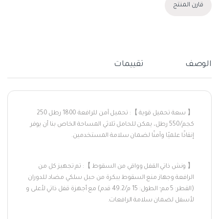
قارن المنتج
الوصف
تقييمات
【 سعة تحميل قوية 】: تحميل آمن للرافعة 1800 رطل 250
كجم/550 رطل، يمكن للحامل ثلاثي المساحة الخاص بنا أن يوفر
إنقاذًا علميًا وآمنًا لضمان سلامة المستخدمين.
【 ونش ذاتي القفل وواقي من السقوط 】: تم تجهيز كل من
الرافعة وجهاز منع السقوط ببكرة من حبل سلكي مضاد للدوران
(القطر: 5 مم؛ الطول: 15 م/49.2 قدم) مع أجهزة قفل ذاتي لأعلى و
لأسفل لضمان سلامة الرافعات.