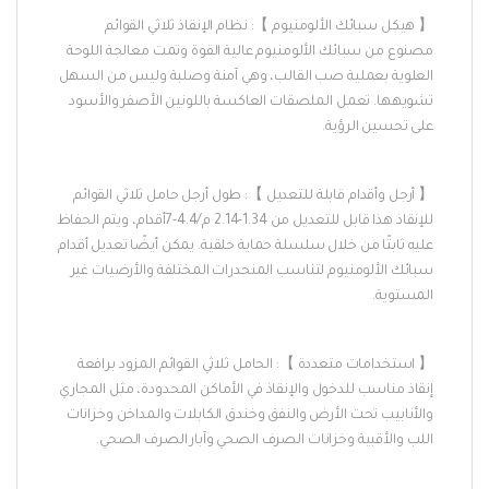
【 هيكل سبائك الألومنيوم 】: نظام الإنقاذ ثلاثي القوائم
مصنوع من سبائك الألومنيوم عالية القوة وتمت معالجة اللوحة
العلوية بعملية صب القالب، وهي آمنة وصلبة وليس من السهل
تشويهها.
تعمل الملصقات العاكسة باللونين الأصفر والأسود
على تحسين الرؤية.
【 أرجل وأقدام قابلة للتعديل 】: طول أرجل حامل ثلاثي القوائم
للإنقاذ هذا قابل للتعديل من 1.34-2.14 م/4.4-7أقدام، ويتم الحفاظ
عليه ثابتًا من خلال سلسلة حماية حلقية.
يمكن أيضًا تعديل أقدام
سبائك الألومنيوم لتناسب المنحدرات المختلفة والأرضيات غير
المستوية.
【 استخدامات متعددة 】: الحامل ثلاثي القوائم المزود برافعة
إنقاذ مناسب للدخول والإنقاذ في الأماكن المحدودة، مثل المجاري
والأنابيب تحت الأرض والنفق وخندق الكابلات والمداخن وخزانات
اللب والأقبية وخزانات الصرف الصحي وآبار الصرف الصحي.