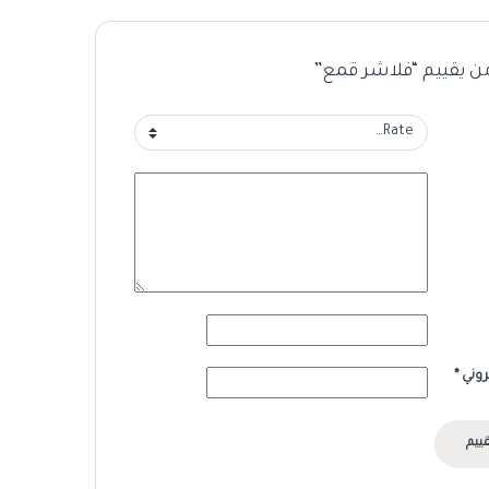
ن يقييم “فلاشر قمع”
تروني
*