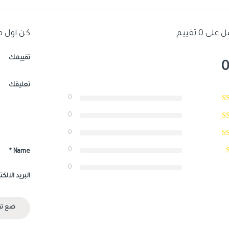
ى 0 تقييم
كن اول م
تقييمك
0
تعليقك
0
0
0
0
*
Name
0
البريد الالك