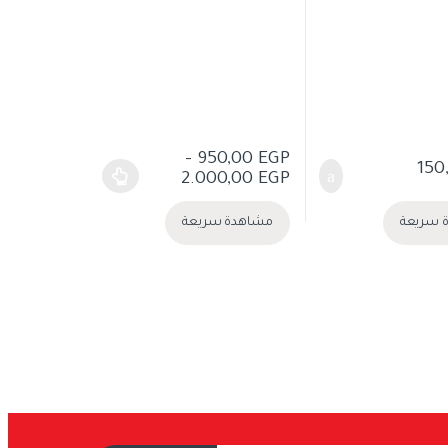
–
950,00
EGP
150
نطاق السعر: من ⁦950,00 EGP⁩ خلال ⁦2.000,00 EGP⁩
2.000,00
EGP
هناك العديد من الأشكال المختلفة لهذا المنتج. يمكن ا
 سريعة
مشاهدة سريعة